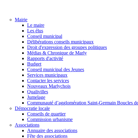
Mairie
Le maire
Les élus
Conseil municipal
Délibérations conseils municipaux
Droit d'expression des groupes politiques
Médias & Chronique de Marly
Rapports d'activité
Budget
Conseil municipal des Jeunes
Services municipaux
Contacter les services
Nouveaux Marlychois
Qualivilles
Jumelage
Communauté d’agglomération Saint-Germain Boucles de
Démocratie locale
Conseils de quartier
Commission urbanisme
Associations
Annuaire des associations
Fête des associations