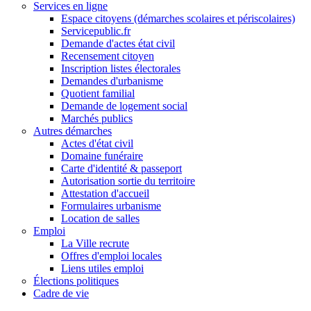
Services en ligne
Espace citoyens (démarches scolaires et périscolaires)
Servicepublic.fr
Demande d'actes état civil
Recensement citoyen
Inscription listes électorales
Demandes d'urbanisme
Quotient familial
Demande de logement social
Marchés publics
Autres démarches
Actes d'état civil
Domaine funéraire
Carte d'identité & passeport
Autorisation sortie du territoire
Attestation d'accueil
Formulaires urbanisme
Location de salles
Emploi
La Ville recrute
Offres d'emploi locales
Liens utiles emploi
Élections politiques
Cadre de vie