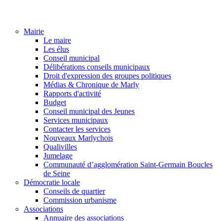
Mairie
Le maire
Les élus
Conseil municipal
Délibérations conseils municipaux
Droit d'expression des groupes politiques
Médias & Chronique de Marly
Rapports d'activité
Budget
Conseil municipal des Jeunes
Services municipaux
Contacter les services
Nouveaux Marlychois
Qualivilles
Jumelage
Communauté d’agglomération Saint-Germain Boucles
de Seine
Démocratie locale
Conseils de quartier
Commission urbanisme
Associations
Annuaire des associations