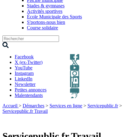
Piscine municipale
Stades & gymnases
Activités sportives
École Municipale des Sports
S'portons-nous bien
Course solidaire
Facebook
X (ex-Twitter)
YouTube
Instagram
LinkedIn
Newsletter
Petites annonces
Malentendants
Accueil
>
Démarches
>
Services en ligne
>
Servicepublic.fr
>
Servicepublic.fr Travail
Servicepublic.fr Travail