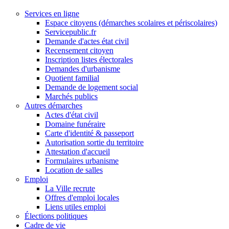
Services en ligne
Espace citoyens (démarches scolaires et périscolaires)
Servicepublic.fr
Demande d'actes état civil
Recensement citoyen
Inscription listes électorales
Demandes d'urbanisme
Quotient familial
Demande de logement social
Marchés publics
Autres démarches
Actes d'état civil
Domaine funéraire
Carte d'identité & passeport
Autorisation sortie du territoire
Attestation d'accueil
Formulaires urbanisme
Location de salles
Emploi
La Ville recrute
Offres d'emploi locales
Liens utiles emploi
Élections politiques
Cadre de vie