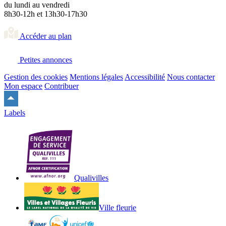
du lundi au vendredi
8h30-12h et 13h30-17h30
Accéder au plan
Petites annonces
Gestion des cookies
Mentions légales
Accessibilité
Nous contacter
Mon espace
Contribuer
Remonter
en
Labels
haut
du
site
Qualivilles
Ville fleurie