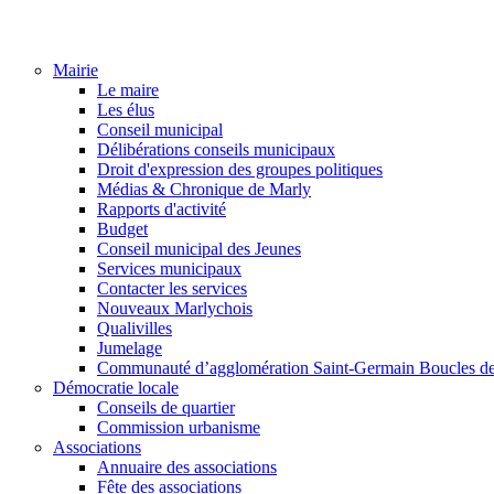
Mairie
Le maire
Les élus
Conseil municipal
Délibérations conseils municipaux
Droit d'expression des groupes politiques
Médias & Chronique de Marly
Rapports d'activité
Budget
Conseil municipal des Jeunes
Services municipaux
Contacter les services
Nouveaux Marlychois
Qualivilles
Jumelage
Communauté d’agglomération Saint-Germain Boucles de
Démocratie locale
Conseils de quartier
Commission urbanisme
Associations
Annuaire des associations
Fête des associations