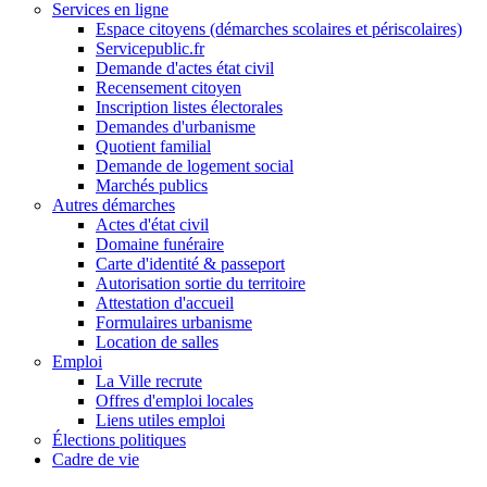
Services en ligne
Espace citoyens (démarches scolaires et périscolaires)
Servicepublic.fr
Demande d'actes état civil
Recensement citoyen
Inscription listes électorales
Demandes d'urbanisme
Quotient familial
Demande de logement social
Marchés publics
Autres démarches
Actes d'état civil
Domaine funéraire
Carte d'identité & passeport
Autorisation sortie du territoire
Attestation d'accueil
Formulaires urbanisme
Location de salles
Emploi
La Ville recrute
Offres d'emploi locales
Liens utiles emploi
Élections politiques
Cadre de vie