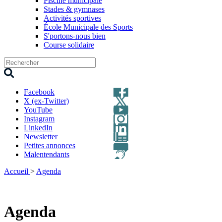
Piscine municipale
Stades & gymnases
Activités sportives
École Municipale des Sports
S'portons-nous bien
Course solidaire
Facebook
X (ex-Twitter)
YouTube
Instagram
LinkedIn
Newsletter
Petites annonces
Malentendants
Accueil
>
Agenda
Agenda