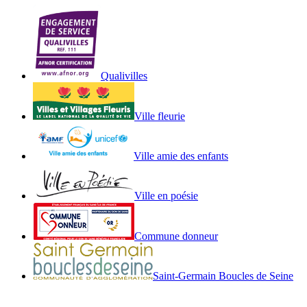
site
Qualivilles
Ville fleurie
Ville amie des enfants
Ville en poésie
Commune donneur
Saint-Germain Boucles de Seine