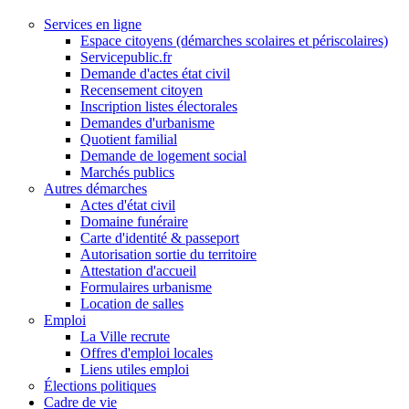
Services en ligne
Espace citoyens (démarches scolaires et périscolaires)
Servicepublic.fr
Demande d'actes état civil
Recensement citoyen
Inscription listes électorales
Demandes d'urbanisme
Quotient familial
Demande de logement social
Marchés publics
Autres démarches
Actes d'état civil
Domaine funéraire
Carte d'identité & passeport
Autorisation sortie du territoire
Attestation d'accueil
Formulaires urbanisme
Location de salles
Emploi
La Ville recrute
Offres d'emploi locales
Liens utiles emploi
Élections politiques
Cadre de vie