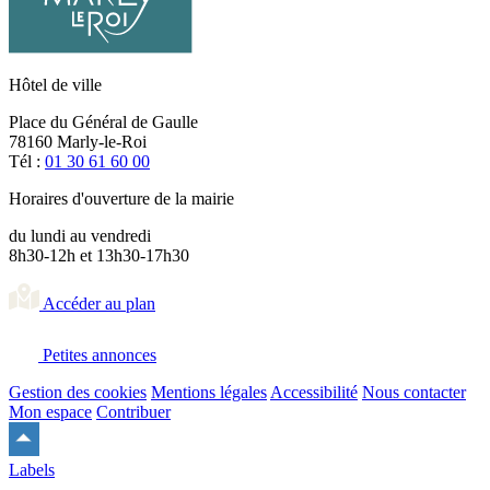
Hôtel de ville
Place du Général de Gaulle
78160 Marly-le-Roi
Tél :
01 30 61 60 00
Horaires d'ouverture de la mairie
du lundi au vendredi
8h30-12h et 13h30-17h30
Accéder au plan
Petites annonces
Gestion des cookies
Mentions légales
Accessibilité
Nous contacter
Mon espace
Contribuer
Remonter
en
Labels
haut
du