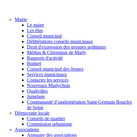
Mairie
Le maire
Les élus
Conseil municipal
Délibérations conseils municipaux
Droit d'expression des groupes politiques
Médias & Chronique de Marly
Rapports d'activité
Budget
Conseil municipal des Jeunes
Services municipaux
Contacter les services
Nouveaux Marlychois
Qualivilles
Jumelage
Communauté d’agglomération Saint-Germain Boucles
de Seine
Démocratie locale
Conseils de quartier
Commission urbanisme
Associations
Annuaire des associations