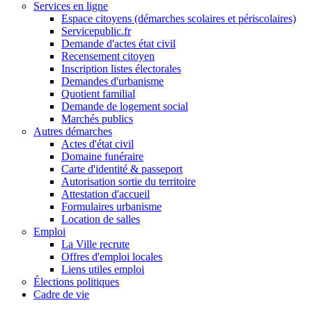
Services en ligne
Espace citoyens (démarches scolaires et périscolaires)
Servicepublic.fr
Demande d'actes état civil
Recensement citoyen
Inscription listes électorales
Demandes d'urbanisme
Quotient familial
Demande de logement social
Marchés publics
Autres démarches
Actes d'état civil
Domaine funéraire
Carte d'identité & passeport
Autorisation sortie du territoire
Attestation d'accueil
Formulaires urbanisme
Location de salles
Emploi
La Ville recrute
Offres d'emploi locales
Liens utiles emploi
Élections politiques
Cadre de vie