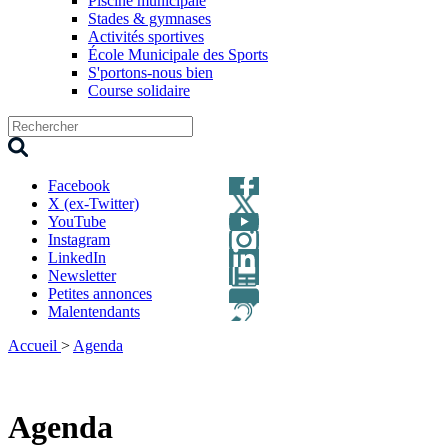
Piscine municipale
Stades & gymnases
Activités sportives
École Municipale des Sports
S'portons-nous bien
Course solidaire
Facebook
X (ex-Twitter)
YouTube
Instagram
LinkedIn
Newsletter
Petites annonces
Malentendants
Accueil
>
Agenda
Agenda