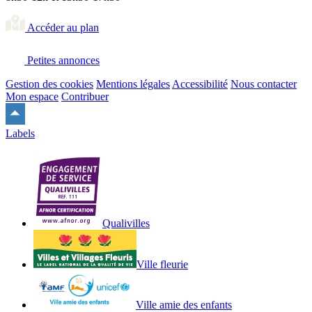
Accéder au plan
Petites annonces
Gestion des cookies
Mentions légales
Accessibilité
Nous contacter
Mon espace
Contribuer
Remonter
en
Labels
haut
du
site
Qualivilles
Ville fleurie
Ville amie des enfants