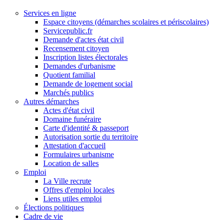
Services en ligne
Espace citoyens (démarches scolaires et périscolaires)
Servicepublic.fr
Demande d'actes état civil
Recensement citoyen
Inscription listes électorales
Demandes d'urbanisme
Quotient familial
Demande de logement social
Marchés publics
Autres démarches
Actes d'état civil
Domaine funéraire
Carte d'identité & passeport
Autorisation sortie du territoire
Attestation d'accueil
Formulaires urbanisme
Location de salles
Emploi
La Ville recrute
Offres d'emploi locales
Liens utiles emploi
Élections politiques
Cadre de vie