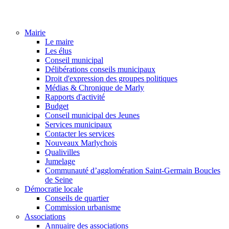
Mairie
Le maire
Les élus
Conseil municipal
Délibérations conseils municipaux
Droit d'expression des groupes politiques
Médias & Chronique de Marly
Rapports d'activité
Budget
Conseil municipal des Jeunes
Services municipaux
Contacter les services
Nouveaux Marlychois
Qualivilles
Jumelage
Communauté d’agglomération Saint-Germain Boucles
de Seine
Démocratie locale
Conseils de quartier
Commission urbanisme
Associations
Annuaire des associations