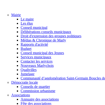
Mairie
Le maire
Les élus
Conseil municipal
Délibérations conseils municipaux
Droit d'expression des groupes politiques
Médias & Chronique de Marly
Rapports d'activité
Budget
Conseil municipal des Jeunes
Services municipaux
Contacter les services
Nouveaux Marlychois
Qualivilles
Jumelage
Communauté d’agglomération Saint-Germain Boucles de
Démocratie locale
Conseils de quartier
Commission urbanisme
Associations
Annuaire des associations
Fête des associations