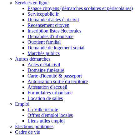
Services en ligne
Espace citoyens (démarches scolaires et périscolaires)
Servicepublic.fr
Demande d'actes état civil
Recensement citoyen
Inscription listes électorales
Demandes d'urbanisme
Quotient familial
Demande de logement social
Marchés publics
Autres démarches
Actes d'état civil
Domaine funéraire
Carte d'identité & passeport
Autorisation sortie du territoire
Attestation d'accueil
Formulaires urbanisme
Location de salles
Emploi
La Ville recrute
Offres d'emploi locales
Liens utiles emploi
Élections politiques
Cadre de vie