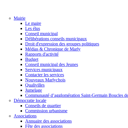
Mairie
Le maire
Les élus
Conseil municipal
Délibérations conseils municipaux
Droit d'expression des groupes politiques
Médias & Chronique de Marly
Rapports d'activité
Budget
Conseil municipal des Jeunes
Services municipaux
Contacter les services
Nouveaux Marlychois
Qualivilles
Jumelage
Communauté d’agglomération Saint-Germain Boucles de
Démocratie locale
Conseils de quartier
Commission urbanisme
Associations
Annuaire des associations
Fête des associations