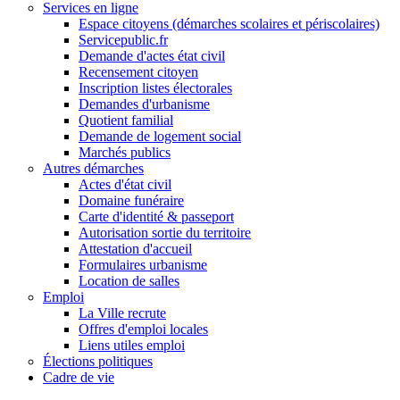
Services en ligne
Espace citoyens (démarches scolaires et périscolaires)
Servicepublic.fr
Demande d'actes état civil
Recensement citoyen
Inscription listes électorales
Demandes d'urbanisme
Quotient familial
Demande de logement social
Marchés publics
Autres démarches
Actes d'état civil
Domaine funéraire
Carte d'identité & passeport
Autorisation sortie du territoire
Attestation d'accueil
Formulaires urbanisme
Location de salles
Emploi
La Ville recrute
Offres d'emploi locales
Liens utiles emploi
Élections politiques
Cadre de vie