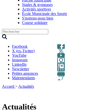
Piscine municipale
Stades & gymnases
Activités sportives
École Municipale des Sports
S'portons-nous bien
Course solidaire
Facebook
X (ex-Twitter)
YouTube
Instagram
LinkedIn
Newsletter
Petites annonces
Malentendants
Accueil
>
Actualités
Actualités