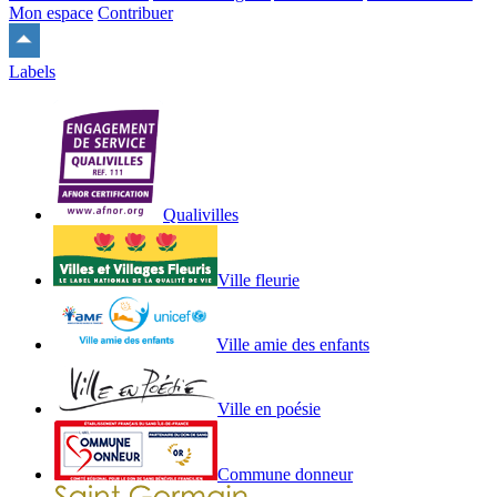
Mon espace
Contribuer
Remonter
en
Labels
haut
du
site
Qualivilles
Ville fleurie
Ville amie des enfants
Ville en poésie
Commune donneur