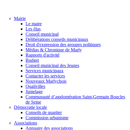
Mairie
Le maire
Les élus
Conseil municipal
Délibérations conseils municipaux
Droit d'expression des groupes politiques
Médias & Chronique de Marly
Rapports d'activité
Budget
Conseil municipal des Jeunes
Services municipaux
Contacter les services
Nouveaux Marlychois
Qualivilles
Jumelage
Communauté d’agglomération Saint-Germain Boucles
de Seine
Démocratie locale
Conseils de quartier
Commission urbanisme
Associations
Annuaire des associations