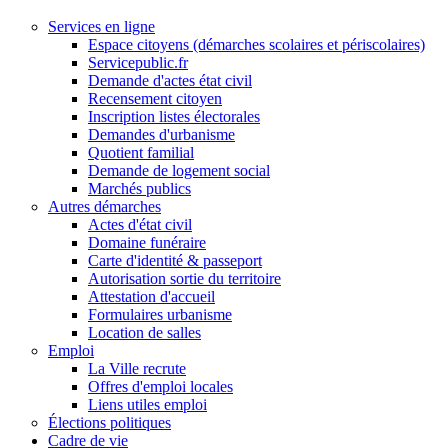
Services en ligne
Espace citoyens (démarches scolaires et périscolaires)
Servicepublic.fr
Demande d'actes état civil
Recensement citoyen
Inscription listes électorales
Demandes d'urbanisme
Quotient familial
Demande de logement social
Marchés publics
Autres démarches
Actes d'état civil
Domaine funéraire
Carte d'identité & passeport
Autorisation sortie du territoire
Attestation d'accueil
Formulaires urbanisme
Location de salles
Emploi
La Ville recrute
Offres d'emploi locales
Liens utiles emploi
Élections politiques
Cadre de vie