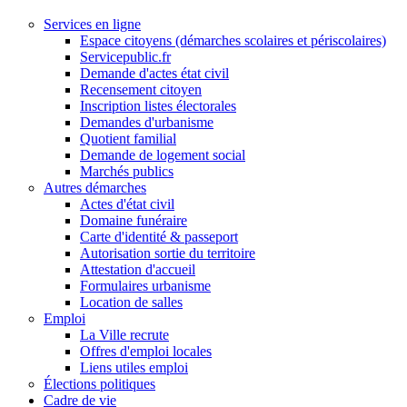
Services en ligne
Espace citoyens (démarches scolaires et périscolaires)
Servicepublic.fr
Demande d'actes état civil
Recensement citoyen
Inscription listes électorales
Demandes d'urbanisme
Quotient familial
Demande de logement social
Marchés publics
Autres démarches
Actes d'état civil
Domaine funéraire
Carte d'identité & passeport
Autorisation sortie du territoire
Attestation d'accueil
Formulaires urbanisme
Location de salles
Emploi
La Ville recrute
Offres d'emploi locales
Liens utiles emploi
Élections politiques
Cadre de vie