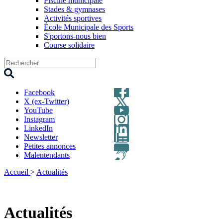
Piscine municipale
Stades & gymnases
Activités sportives
École Municipale des Sports
S'portons-nous bien
Course solidaire
Facebook
X (ex-Twitter)
YouTube
Instagram
LinkedIn
Newsletter
Petites annonces
Malentendants
Accueil
>
Actualités
Actualités