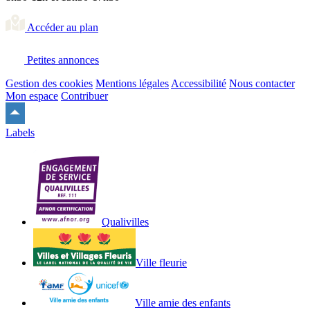
Accéder au plan
Petites annonces
Gestion des cookies
Mentions légales
Accessibilité
Nous contacter
Mon espace
Contribuer
Remonter
en
Labels
haut
du
site
Qualivilles
Ville fleurie
Ville amie des enfants