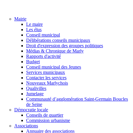
Mairie
Le maire
Les élus
Conseil municipal
Délibérations conseils municipaux
Droit d'expression des groupes politiques
Médias & Chronique de Marly
Rapports d'activité
Budget
Conseil municipal des Jeunes
Services municipaux
Contacter les services
Nouveaux Marlychois
Qualivilles
Jumelage
Communauté d’agglomération Saint-Germain Boucles
de Seine
Démocratie locale
Conseils de quartier
Commission urbanisme
Associations
Annuaire des associations