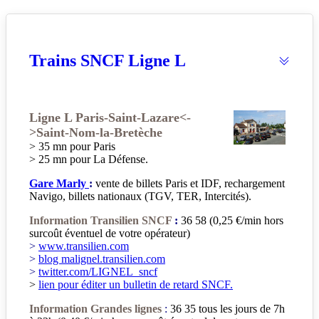
Trains SNCF Ligne L
Ligne L Paris-Saint-Lazare<-
>Saint-Nom-la-Bretèche
> 35 mn pour Paris
> 25 mn pour La Défense.
Gare Marly
:
vente de billets Paris et IDF, rechargement
Navigo, billets nationaux (TGV, TER, Intercités).
Information Transilien SNCF
:
36 58 (0,25 €/min hors
surcoût éventuel de votre opérateur)
>
www.transilien.com
>
blog malignel.transilien.com
>
twitter.com/LIGNEL_sncf
>
lien pour éditer un bulletin de retard SNCF.
Information Grandes lignes
:
36 35 tous les jours de 7h