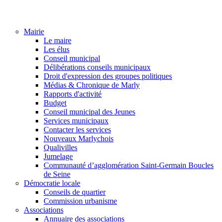
Mairie
Le maire
Les élus
Conseil municipal
Délibérations conseils municipaux
Droit d'expression des groupes politiques
Médias & Chronique de Marly
Rapports d'activité
Budget
Conseil municipal des Jeunes
Services municipaux
Contacter les services
Nouveaux Marlychois
Qualivilles
Jumelage
Communauté d’agglomération Saint-Germain Boucles
de Seine
Démocratie locale
Conseils de quartier
Commission urbanisme
Associations
Annuaire des associations