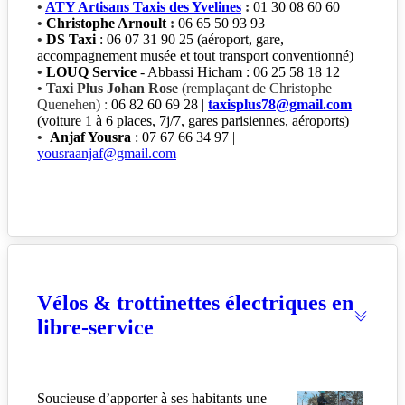
•
ATY Artisans Taxis des Yvelines
:
01 30 08 60 60
•
Christophe Arnoult
:
06 65 50 93 93
•
DS Taxi
: 06 07 31 90 25 (aéroport, gare,
accompagnement musée et tout transport conventionné)
•
LOUQ Service
- Abbassi Hicham : 06 25 58 18 12
• Taxi Plus Johan Rose
(remplaçant de Christophe
Quenehen) :
06 82 60 69 28 |
taxisplus78@gmail.com
(voiture 1 à 6 places, 7j/7, gares parisiennes, aéroports)
•
Anjaf Yousra
: 07 67 66 34 97 |
yousraanjaf@gmail.com
Vélos & trottinettes électriques en
libre-service
Soucieuse d’apporter à ses habitants une