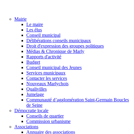
Mairie
Le maire
Les élus
Conseil municipal
Délibérations conseils municipaux
Droit d'expression des groupes politiques
Médias & Chronique de Marly
Rapports d'activité
Budget
Conseil municipal des Jeunes
Services municipaux
Contacter les services
Nouveaux Marlychois
Qualivilles
Jumelage
Communauté d’agglomération Saint-Germain Boucles
de Seine
Démocratie locale
Conseils de quartier
Commission urbanisme
Associations
Annuaire des associations