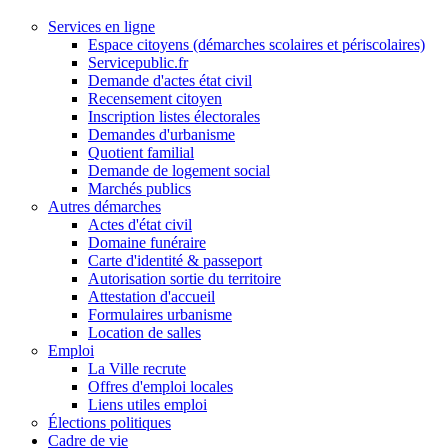
Services en ligne
Espace citoyens (démarches scolaires et périscolaires)
Servicepublic.fr
Demande d'actes état civil
Recensement citoyen
Inscription listes électorales
Demandes d'urbanisme
Quotient familial
Demande de logement social
Marchés publics
Autres démarches
Actes d'état civil
Domaine funéraire
Carte d'identité & passeport
Autorisation sortie du territoire
Attestation d'accueil
Formulaires urbanisme
Location de salles
Emploi
La Ville recrute
Offres d'emploi locales
Liens utiles emploi
Élections politiques
Cadre de vie