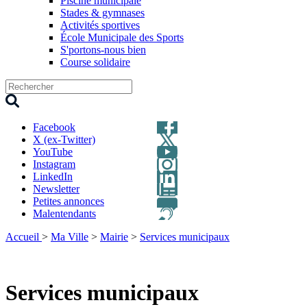
Piscine municipale
Stades & gymnases
Activités sportives
École Municipale des Sports
S'portons-nous bien
Course solidaire
Facebook
X (ex-Twitter)
YouTube
Instagram
LinkedIn
Newsletter
Petites annonces
Malentendants
Accueil
>
Ma Ville
>
Mairie
>
Services municipaux
Services municipaux