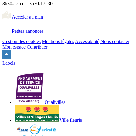
8h30-12h et 13h30-17h30
Accéder au plan
Petites annonces
Gestion des cookies
Mentions légales
Accessibilité
Nous contacter
Mon espace
Contribuer
Remonter
en
Labels
haut
du
site
Qualivilles
Ville fleurie