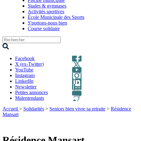
Piscine municipale
Stades & gymnases
Activités sportives
École Municipale des Sports
S'portons-nous bien
Course solidaire
Facebook
X (ex-Twitter)
YouTube
Instagram
LinkedIn
Newsletter
Petites annonces
Malentendants
Accueil
>
Solidarités
>
Seniors bien vivre sa retraite
>
Résidence
Mansart
Résidence Mansart