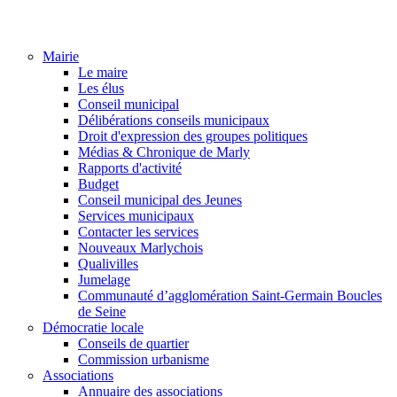
Mairie
Le maire
Les élus
Conseil municipal
Délibérations conseils municipaux
Droit d'expression des groupes politiques
Médias & Chronique de Marly
Rapports d'activité
Budget
Conseil municipal des Jeunes
Services municipaux
Contacter les services
Nouveaux Marlychois
Qualivilles
Jumelage
Communauté d’agglomération Saint-Germain Boucles
de Seine
Démocratie locale
Conseils de quartier
Commission urbanisme
Associations
Annuaire des associations