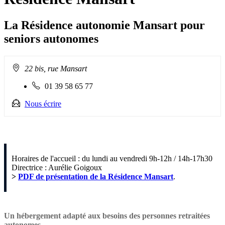
La Résidence autonomie Mansart pour
seniors autonomes
Adresse
22 bis, rue Mansart
:
Téléphone
01 39 58 65 77
fixe
:
Nous écrire
Horaires de l'accueil : du lundi au vendredi 9h-12h / 14h-17h30
Directrice : Aurélie Goigoux
>
PDF de présentation de la Résidence Mansart
.
Un hébergement adapté aux besoins des personnes retraitées
autonomes