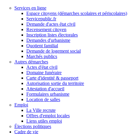
Services en ligne
Espace citoyens (démarches scolaires et périscolaires)
Servicepublic.fr
Demande d'actes état civil
Recensement citoyen
Inscription listes électorales
Demandes d'urbanisme
Quotient familial
Demande de logement social
Marchés publics
Autres démarches
Actes d'état civil
Domaine funéraire
Carte d'identité & passeport
Autorisation sortie du territoire
Attestation d'accueil
Formulaires urbanisme
Location de salles
Emploi
La Ville recrute
Offres d'emploi locales
Liens utiles emploi
Élections politiques
Cadre de vie