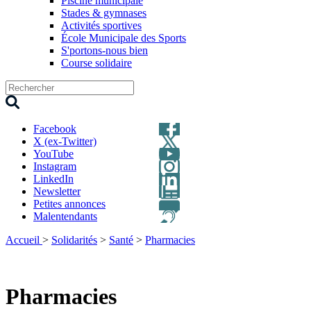
Piscine municipale
Stades & gymnases
Activités sportives
École Municipale des Sports
S'portons-nous bien
Course solidaire
Facebook
X (ex-Twitter)
YouTube
Instagram
LinkedIn
Newsletter
Petites annonces
Malentendants
Accueil
>
Solidarités
>
Santé
>
Pharmacies
Pharmacies