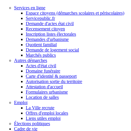
Services en ligne
Espace citoyens (démarches scolaires et périscolaires)
Servicepublic.fr
Demande d'actes état civil
Recensement citoyen
Inscription listes électorales
Demandes d'urbanisme
Quotient familial
Demande de logement social
Marchés publics
Autres démarches
Actes d'état civil
Domaine funéraire
Carte d'identité & passeport
Autorisation sortie du territoire
Attestation d'accueil
Formulaires urbanisme
Location de salles
Emploi
La Ville recrute
Offres d'emploi locales
Liens utiles emploi
Élections politiques
Cadre de vie