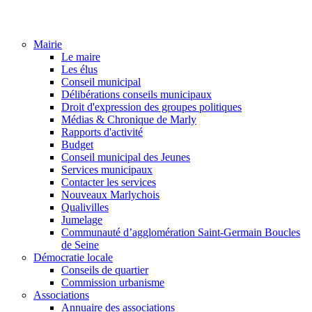
Mairie
Le maire
Les élus
Conseil municipal
Délibérations conseils municipaux
Droit d'expression des groupes politiques
Médias & Chronique de Marly
Rapports d'activité
Budget
Conseil municipal des Jeunes
Services municipaux
Contacter les services
Nouveaux Marlychois
Qualivilles
Jumelage
Communauté d’agglomération Saint-Germain Boucles
de Seine
Démocratie locale
Conseils de quartier
Commission urbanisme
Associations
Annuaire des associations