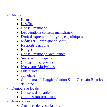
Mairie
Le maire
Les élus
Conseil municipal
Délibérations conseils municipaux
Droit d'expression des groupes politiques
Médias & Chronique de Marly
Rapports d'activité
Budget
Conseil municipal des Jeunes
Services municipaux
Contacter les services
Nouveaux Marlychois
Qualivilles
Jumelage
Communauté d’agglomération Saint-Germain Boucles
de Seine
Démocratie locale
Conseils de quartier
Commission urbanisme
Associations
Annuaire des associations