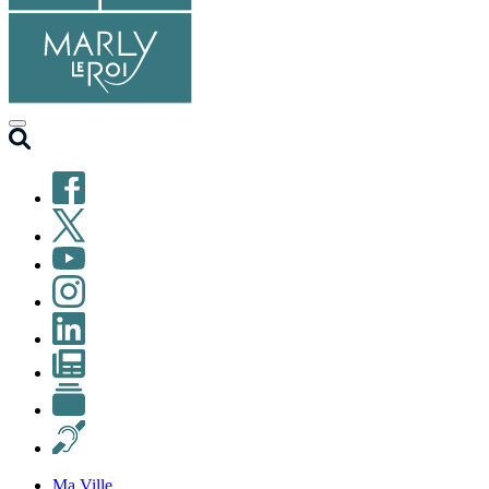
Facebook
X
(ex-
YouTube
Twitter)
Instagram
LinkedIn
Newsletter
Petites
annonces
Malentendants
Ma Ville