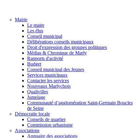
Mairie
Le maire
Les élus
Conseil municipal
Délibérations conseils municipaux
Droit d'expression des groupes politiques
Médias & Chronique de Marly
Rapports d'activité
Budget
Conseil municipal des Jeunes
Services municipaux
Contacter les services
Nouveaux Marlychois
Qualivilles
Jumelage
Communauté d’agglomération Saint-Germain Boucles
de Seine
Démocratie locale
Conseils de quartier
Commission urbanisme
Associations
Annuaire des associations