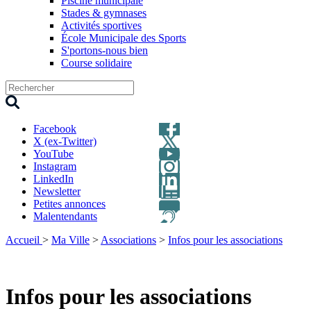
Piscine municipale
Stades & gymnases
Activités sportives
École Municipale des Sports
S'portons-nous bien
Course solidaire
Facebook
X (ex-Twitter)
YouTube
Instagram
LinkedIn
Newsletter
Petites annonces
Malentendants
Accueil
>
Ma Ville
>
Associations
>
Infos pour les associations
Infos pour les associations