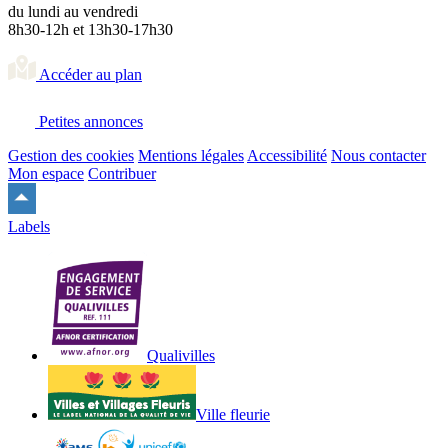
du lundi au vendredi
8h30-12h et 13h30-17h30
Accéder au plan
Petites annonces
Gestion des cookies
Mentions légales
Accessibilité
Nous contacter
Mon espace
Contribuer
Remonter
en
Labels
haut
du
site
Qualivilles
Ville fleurie