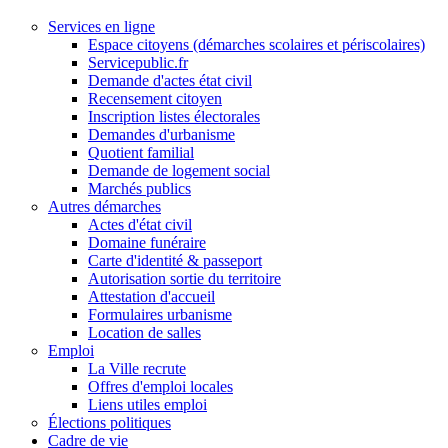
Services en ligne
Espace citoyens (démarches scolaires et périscolaires)
Servicepublic.fr
Demande d'actes état civil
Recensement citoyen
Inscription listes électorales
Demandes d'urbanisme
Quotient familial
Demande de logement social
Marchés publics
Autres démarches
Actes d'état civil
Domaine funéraire
Carte d'identité & passeport
Autorisation sortie du territoire
Attestation d'accueil
Formulaires urbanisme
Location de salles
Emploi
La Ville recrute
Offres d'emploi locales
Liens utiles emploi
Élections politiques
Cadre de vie