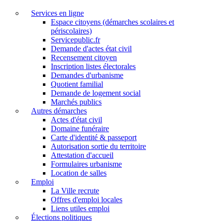
Services en ligne
Espace citoyens (démarches scolaires et
périscolaires)
Servicepublic.fr
Demande d'actes état civil
Recensement citoyen
Inscription listes électorales
Demandes d'urbanisme
Quotient familial
Demande de logement social
Marchés publics
Autres démarches
Actes d'état civil
Domaine funéraire
Carte d'identité & passeport
Autorisation sortie du territoire
Attestation d'accueil
Formulaires urbanisme
Location de salles
Emploi
La Ville recrute
Offres d'emploi locales
Liens utiles emploi
Élections politiques