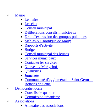
Mairie
Le maire
Les élus
Conseil municipal
Délibérations conseils municipaux
Droit d'expression des groupes politiques
Médias & Chronique de Marly
Rapports d'activité
Budget
Conseil municipal des Jeunes
Services municipaux
Contacter les services
Nouveaux Marlychois
Qualivilles
Jumelage
Communauté d’agglomération Saint-Germain
Boucles de Seine
Démocratie locale
Conseils de quartier
Commission urbanisme
Associations
Annuaire des associations