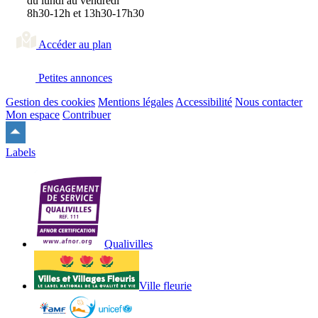
du lundi au vendredi
8h30-12h et 13h30-17h30
Accéder au plan
Petites annonces
Gestion des cookies
Mentions légales
Accessibilité
Nous contacter
Mon espace
Contribuer
Remonter
en
Labels
haut
du
site
Qualivilles
Ville fleurie